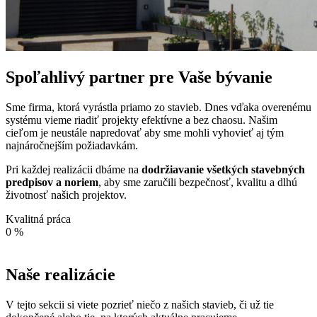
Spoľahlivý partner pre Vaše bývanie
Sme firma, ktorá vyrástla priamo zo stavieb. Dnes vďaka overenému
systému vieme riadiť projekty efektívne a bez chaosu. Našim
cieľom je neustále napredovať aby sme mohli vyhovieť aj tým
najnáročnejším požiadavkám.
Pri každej realizácii dbáme na
dodržiavanie všetkých stavebných
predpisov a noriem
, aby sme zaručili bezpečnosť, kvalitu a dlhú
životnosť našich projektov.
Kvalitná práca
0
%
Naše realizácie
V tejto sekcii si viete pozrieť niečo z našich stavieb, či už tie