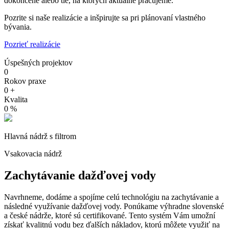
dokončené alebo tie, na ktorých aktuálne pracujeme.
Pozrite si naše realizácie a inšpirujte sa pri plánovaní vlastného
bývania.
Pozrieť realizácie
Úspešných projektov
0
Rokov praxe
0
+
Kvalita
0
%
Hlavná nádrž s filtrom
Vsakovacia nádrž
Zachytávanie dažďovej vody
Navrhneme, dodáme a spojíme celú technológiu na zachytávanie a
následné využívanie dažďovej vody. Ponúkame výhradne slovenské
a české nádrže, ktoré sú certifikované. Tento systém Vám umožní
získať kvalitnú vodu bez ďalších nákladov, ktorú môžete využiť na