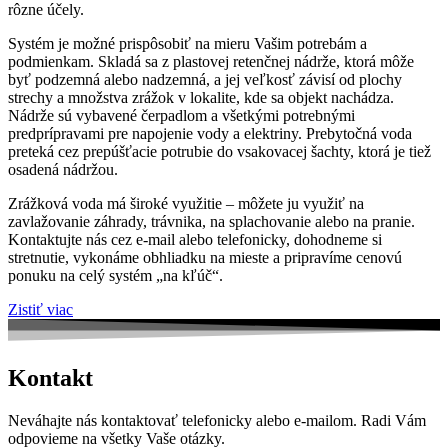
rôzne účely.
Systém je možné prispôsobiť na mieru Vašim potrebám a
podmienkam. Skladá sa z plastovej retenčnej nádrže, ktorá môže
byť podzemná alebo nadzemná, a jej veľkosť závisí od plochy
strechy a množstva zrážok v lokalite, kde sa objekt nachádza.
Nádrže sú vybavené čerpadlom a všetkými potrebnými
predprípravami pre napojenie vody a elektriny. Prebytočná voda
preteká cez prepúšťacie potrubie do vsakovacej šachty, ktorá je tiež
osadená nádržou.
Zrážková voda má široké využitie – môžete ju využiť na
zavlažovanie záhrady, trávnika, na splachovanie alebo na pranie.
Kontaktujte nás cez e-mail alebo telefonicky, dohodneme si
stretnutie, vykonáme obhliadku na mieste a pripravíme cenovú
ponuku na celý systém „na kľúč“.
Zistiť viac
Kontakt
Neváhajte nás kontaktovať telefonicky alebo e-mailom. Radi Vám
odpovieme na všetky Vaše otázky.